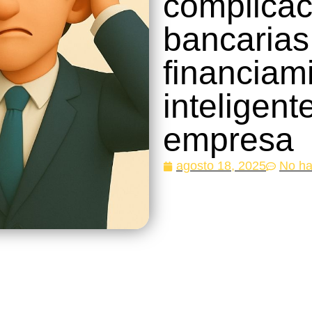
complicac
bancarias
financiam
inteligent
empresa
agosto 18, 2025
No ha