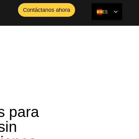
Llama ahora! 1 (888) 525-2018
Contáctanos ahora
ES
EN
s para
sin