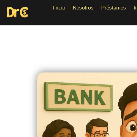
Inicio
Nosotros
Préstamos
Inicio
Nosotros
Préstamos
I