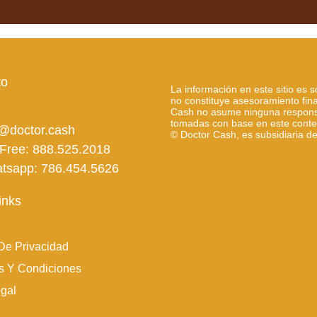
to
La información en este sitio es s
no constituye asesoramiento fina
Cash no asume ninguna responsa
tomadas con base en este conte
o@doctor.cash
© Doctor Cash, es
subsidiaria d
 Free: 888.525.2018
tsapp: 786.454.5626
inks
 De Privacidad
s Y Condiciones
egal