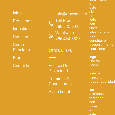
en
este
sitio
Inicio
info@doctor.cash
es
sólo
Toll Free:
Préstamos
con
888.525.2018
fines
Industrias
informativos
Whatsapp:
y no
Nosotros
786.454.5626
constituye
asesoramiento
Cómo
financiero
Funciona
Otros Links
ni
legal.
Blog
Doctor
Cash
Política De
Contacto
no
Privacidad
asume
ninguna
Términos Y
responsabilidad
Condiciones
por
las
Aviso Legal
acciones
tomadas
con
base
en
este