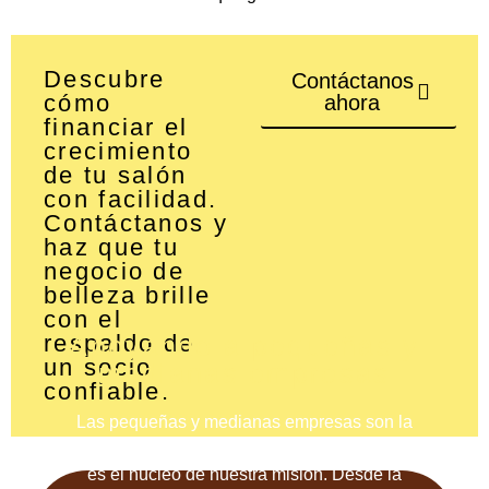
Descubre
Contáctanos
cómo
ahora
financiar el
crecimiento
de tu salón
con facilidad.
Contáctanos y
haz que tu
negocio de
belleza brille
con el
respaldo de
Apoyando a pequeñas y
un socio
medianas empresas
confiable.
Las pequeñas y medianas empresas son la
columna vertebral de la economía, y apoyarlas
es el núcleo de nuestra misión. Desde la