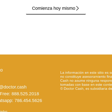
Comienza hoy mismo
to
La información en este sitio es s
no constituye asesoramiento fina
Cash no asume ninguna responsa
tomadas con base en este conte
o@doctor.cash
© Doctor Cash, es
subsidiaria d
 Free: 888.525.2018
tsapp: 786.454.5626