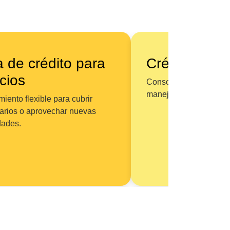
 de crédito para
Crédito pers
cios
Consolide deudas en u
manejable con mejores
iento flexible para cubrir
iarios o aprovechar nuevas
dades.