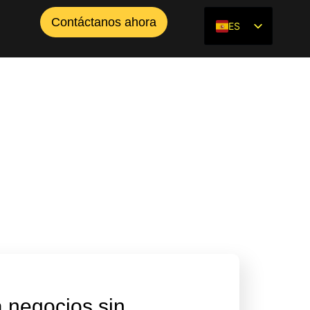
Llama ahora! 1 (888) 525-2018
Contáctanos ahora
ES
EN
 negocios sin